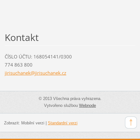
Kontakt
ČÍSLO ÚČTU: 168054141/0300
774 863 800
jirisuch
anek@jir
isuchane
k.cz
© 2013 Všechna práva vyhrazena.
Vytvořeno službou
Webnode
Zobrazit:
Mobilní verzi
|
Standardní verzi