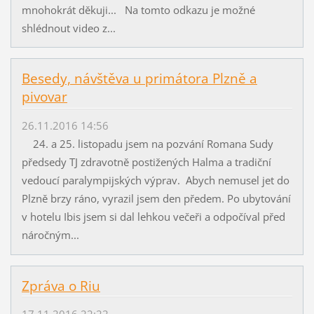
mnohokrát děkuji... Na tomto odkazu je možné
shlédnout video z...
Besedy, návštěva u primátora Plzně a
pivovar
26.11.2016 14:56
24. a 25. listopadu jsem na pozvání Romana Sudy
předsedy TJ zdravotně postižených Halma a tradiční
vedoucí paralympijských výprav. Abych nemusel jet do
Plzně brzy ráno, vyrazil jsem den předem. Po ubytování
v hotelu Ibis jsem si dal lehkou večeři a odpočíval před
náročným...
Zpráva o Riu
17.11.2016 22:22