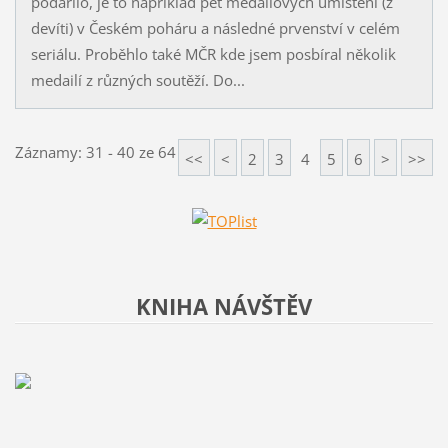
podařilo, je to například pět medailových umístění (z
devíti) v Českém poháru a následné prvenství v celém
seriálu. Proběhlo také MČR kde jsem posbíral několik
medailí z různých soutěží. Do...
Záznamy: 31 - 40 ze 64
<<
<
2
3
4
5
6
>
>>
KNIHA NÁVŠTĚV