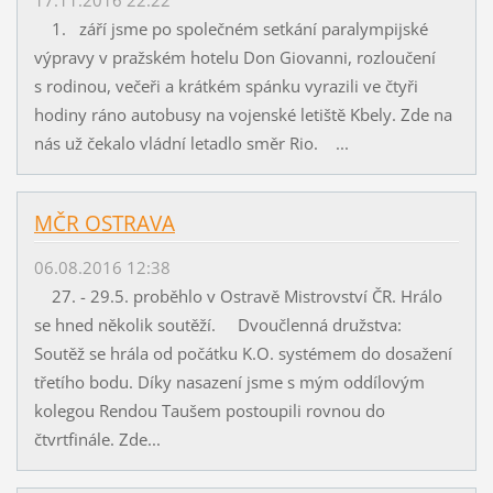
1. září jsme po společném setkání paralympijské
výpravy v pražském hotelu Don Giovanni, rozloučení
s rodinou, večeři a krátkém spánku vyrazili ve čtyři
hodiny ráno autobusy na vojenské letiště Kbely. Zde na
nás už čekalo vládní letadlo směr Rio. ...
MČR OSTRAVA
06.08.2016 12:38
27. - 29.5. proběhlo v Ostravě Mistrovství ČR. Hrálo
se hned několik soutěží. Dvoučlenná družstva:
Soutěž se hrála od počátku K.O. systémem do dosažení
třetího bodu. Díky nasazení jsme s mým oddílovým
kolegou Rendou Taušem postoupili rovnou do
čtvrtfinále. Zde...