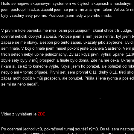
Hrálo se nejprve skupinovým systémem ve čtyřech skupinách s následným
jsem postoupil hladce. Zapotil jsem se jen s mě známým Italem Vellou. S ním
byly všechny sety pro mě. Postoupil jsem tedy z prvního místa.
V prvním kole pavouka mě mezi osmi postupujícími zkusil ohrozit Ir Judge. 
odehrál několik dobrých zápasů. Protože jsem s ním ještě nehrál, byl jsem t
zápase se mé obavy, alespoň pro tento zápas, ukázaly jako zbytečné. Uvidím
semifinále. V boji o finále jsem musel pokořit ještě Španěla Sastreho. Věřil 
třech setech nebyl úplně jednoznačný. Zvlášť když první vyhrál Španěl (11
zbylé sety byly v můj prospěch a finále bylo doma. Zde na mě čekal Ukraj
říkám si, že už to konečně vyjde. Kdysi jsem ho porážel, ale bohužel od ro
nebylo ani v tomto případě. První set jsem prohrál 6:11, druhý 8:11, třetí sk
zápas mohl otočit v můj prospěch, ale bohužel. Přišla šílená rychta a posledn
se mi na něho nedaří.
Video z vyhlášení je
ZDE
Po odehrání jednotlivců, pokračoval turnaj soutěží týmů. Do té jsem nastoup