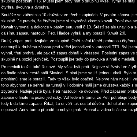
skupině postižení TT3. Musel jsem tedy hrát o skupinu výše. Týmy se hrají
čtyřhra, dvouhra a dvouhra.
Soutěže se zúčastnilo 10 družstev ve třech skupinách. V prvním zápasu jsme
skupině. Je pravda, že čtyřhru jsme si zbytečně zkomplikovali. První dva se
Kuwait vyrovnal a dokonce v pátém setu vedl 8:10. Štěstí se ale unavilo a s
dalšímu zápasu nastoupil Petr. Hladce vyhrál a my porazili Kuwait 2:0.
Druhý zápas proti dvojkám ve skupině. Opět začal téměř prohranou čtyřhrou
nastoupil k druhému zápasu proti vítězi jednotlivců v kategorii TT3. Byl jse
vyhrál, třetí prohrál, ale pak už zápas dohrál k vítězství. Poslední zápas v
skupině na pozici jedniček. Postoupili jse tedy do pavouka a hráli o medaili.
Po medaili toužili také Rusové. My však byli proti. Nejprve vítězství ve čtyř
do finále nám v cestě stáli Slovinci. S nimi jsme se již jednou utkali. Bylo
problémů jsme je porazili. Tady to však bylo opačně. Nejprve nám naložili ve
toho abychom se sehráli na turnaji v Hodoníně hráli jsme družstva každý s n
zbytečné. Naděje ještě byla. Petr nastoupil ke dvouhře. Před zápasem probě
zápase o finále na pozici jedničky. Vzhledem k tomu, že Petr potřebuje bod
tedy k dalšímu zápasu. Říkal, že si věří tak dostal důvěru. Bohužel mi zapo
neporazil. Ani v tomto případě to nebylo jinak. Prohrál a vidina finále se roz