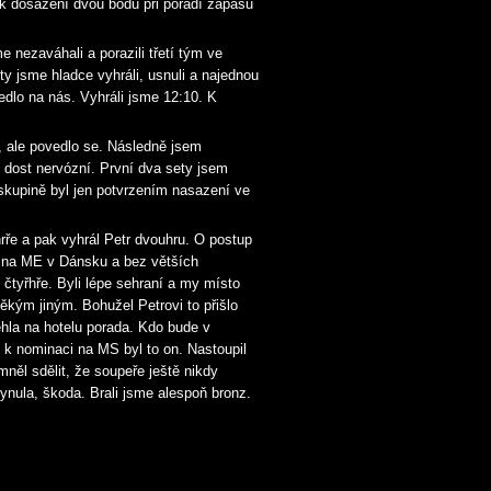
 k dosažení dvou bodů při pořadí zápasů
 nezaváhali a porazili třetí tým ve
ty jsme hladce vyhráli, usnuli a najednou
edlo na nás. Vyhráli jsme 12:10. K
, ale povedlo se. Následně jsem
m dost nervózní. První dva sety jsem
e skupině byl jen potvrzením nasazení ve
hrře a pak vyhrál Petr dvouhru. O postup
 to na ME v Dánsku a bez větších
 čtyřhře. Byli lépe sehraní a my místo
ěkým jiným. Bohužel Petrovi to přišlo
hla na hotelu porada. Kdo bude v
y k nominaci na MS byl to on. Nastoupil
mněl sdělit, že soupeře ještě nikdy
plynula, škoda. Brali jsme alespoň bronz.