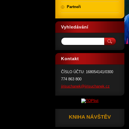
Partneři
Vyhledávání
Kontakt
ČÍSLO ÚČTU: 168054141/0300
774 863 800
jirisuch
anek@jir
isuchane
k.cz
KNIHA NÁVŠTĚV