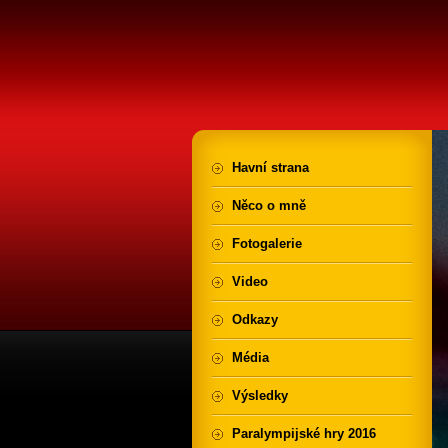
Havní strana
Něco o mně
Fotogalerie
Video
Odkazy
Média
Výsledky
Paralympijské hry 2016