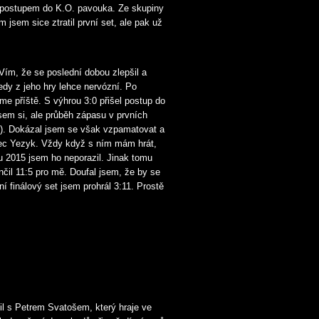
 postupem do K.O. pavouka. Ze skupiny
 jsem sice ztratil první set, ale pak už
Vím, že se poslední dobou zlepšil a
edy z jeho hry lehce nervózní. Po
e příště. S výhrou 3:0 přišel postup do
jsem si, ale průběh zápasu v prvních
:9). Dokázal jsem se však vzpamatovat a
inec Yezyk. Vždy když s ním mám hrát,
ku 2015 jsem ho neporazil. Jinak tomu
ončil 11:5 pro mě. Doufal jsem, že by se
í finálový set jsem prohrál 3:11. Prostě
il s Petrem Svatošem, který hraje ve