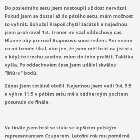
Do posledního setu jsem nastoupil už dost nervózní.
Pokud jsem se dostal až do pátého setu, mám možnost
to vyhrát. Bohužel Riapoš chytil začátek a najednou
jsem prohrával 1:4. Trenér mi vzal oddechový čas.
Hlavně aby přerušil Riapošovo soustředění. Ani nevím
co mi trenér říkal, vím jen, že jsem měl hrát na jistotu
a když to trochu zvedne, mám do toho praštit. Taktika
vyšla. Po oddechovém čase jsem udělal skvělou
"šňůru" bodů.
Zápas jsem totálně otočil. Najednou jsem vedl 9:4, 9:5
a výhra 11:5 v pátém setu mě s nádherným pocitem
posunula do finále.
Ve finále jsem hrál se stále se lepšícím polským
reprezentantem Czuperem. Letošní rok mu poměrně