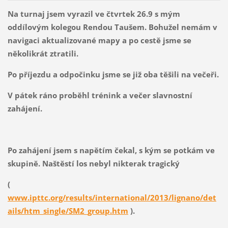
Na turnaj jsem vyrazil ve čtvrtek 26.9 s mým
oddílovým kolegou Rendou Taušem. Bohužel nemám v
navigaci aktualizované mapy a po cestě jsme se
několikrát ztratili.
Po příjezdu a odpočinku jsme se již oba těšili na večeři.
V pátek ráno proběhl trénink a večer slavnostní
zahájení.
Po zahájení jsem s napětím čekal, s kým se potkám ve
skupině. Naštěstí los nebyl nikterak tragický
(
www.ipttc.org/results/international/2013/lignano/det
ails/htm_single/SM2_group.htm
).