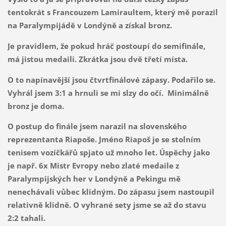
tentokrát s Francouzem Lamiraultem, který mě porazil
na Paralympijádě v Londýně a získal bronz.
Je pravidlem, že pokud hráč postoupí do semifinále,
má jistou medaili. Zkrátka jsou dvě třetí místa.
O to napínavější jsou čtvrtfinálové zápasy. Podařilo se.
Vyhrál jsem 3:1 a hrnuli se mi slzy do očí. Minimálně
bronz je doma.
O postup do finále jsem narazil na slovenského
reprezentanta Riapoše. Jméno Riapoš je se stolním
tenisem vozíčkářů spjato už mnoho let. Úspěchy jako
je např. 6x Mistr Evropy nebo zlaté medaile z
Paralympijských her v Londýně a Pekingu mě
nenechávali vůbec klidným. Do zápasu jsem nastoupil
relativně klidně. O vyhrané sety jsme se až do stavu
2:2 tahali.