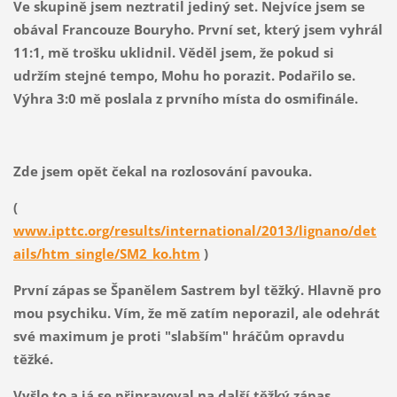
Ve skupině jsem neztratil jediný set. Nejvíce jsem se
obával Francouze Bouryho. První set, který jsem vyhrál
11:1, mě trošku uklidnil. Věděl jsem, že pokud si
udržím stejné tempo, Mohu ho porazit. Podařilo se.
Výhra 3:0 mě poslala z prvního místa do osmifinále.
Zde jsem opět čekal na rozlosování pavouka.
(
www.ipttc.org/results/international/2013/lignano/det
ails/htm_single/SM2_ko.htm
)
První zápas se Španělem Sastrem byl těžký. Hlavně pro
mou psychiku. Vím, že mě zatím neporazil, ale odehrát
své maximum je proti "slabším" hráčům opravdu
těžké.
Vyšlo to a já se připravoval na další těžký zápas