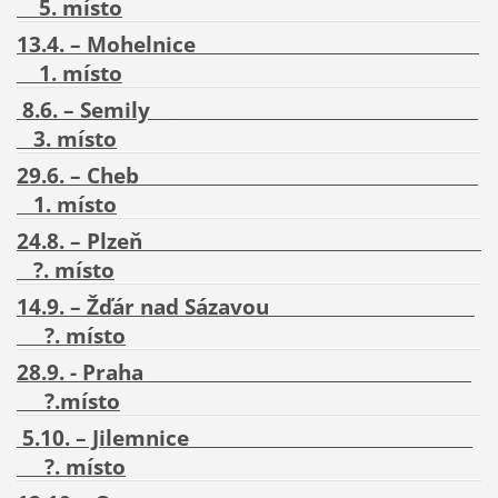
5. místo
13.4. – Mohelnice
1
. místo
8.6. – Semily
3
. místo
29.6. – Cheb
1.
místo
24.8. – Plzeň
?.
místo
14.9. – Žďár nad Sázavou
?
. místo
28.9. - Praha
?.místo
5.10. – Jilemnice
?
. místo