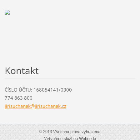
Kontakt
ČÍSLO ÚČTU: 168054141/0300
774 863 800
jirisuch
anek@jir
isuchane
k.cz
© 2013 Všechna práva vyhrazena.
Vytvořeno službou
Webnode